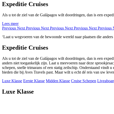
Expeditie Cruises
Als u tot de ziel van de Galápagos wilt doordringen, dan is een expedit
Lees meer
Previous
Next
Previous
Next
Previous
Next
Previous
Next
Previous
‘Laat u wegvoeren van de bewoonde wereld naar plaatsen die anders ni
Expeditie Cruises
Als u tot de ziel van de Galápagos wilt doordringen, dan is een exped
anders niet toegankelijk zijn. Laat u meevoeren naar deze sprookjesach
schepen, snelle trimarans of een statig zeilschip. Onderstaand vindt u
bieden die bij Aves Travels past. Maar wilt u echt dé reis van uw lev
Luxe Klasse
Eerste Klasse
Midden Klasse
Cruise Schepen
Liveaboar
Luxe Klasse