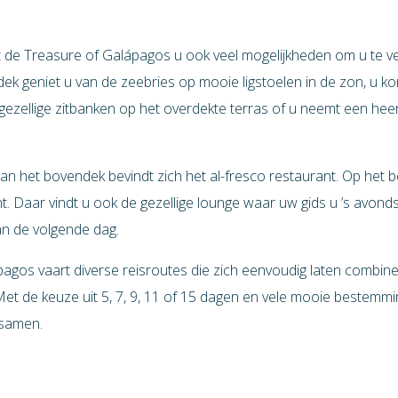
t de Treasure of Galápagos u ook veel mogelijkheden om u te v
dek geniet u van de zeebries op mooie ligstoelen in de zon, u 
ezellige zitbanken op het overdekte terras of u neemt een heerl
an het bovendek bevindt zich het al-fresco restaurant. Op het 
. Daar vindt u ook de gezellige lounge waar uw gids u ’s avonds 
van de volgende dag.
agos vaart diverse reisroutes die zich eenvoudig laten combine
t de keuze uit 5, 7, 9, 11 of 15 dagen en vele mooie bestemmin
 samen.