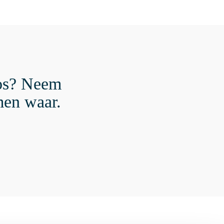
gos? Neem
men waar.