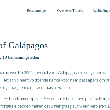
Bestemmingen
Over Aves Travels
Aanbieding
of Galápagos
ds, 10 bemanningsleden
ran werd in 2009 speciaal voor Galápagos cruises gebouwd e
 Het schip heeft voldoende ruimte voor haar passagiers om pr
lein genoeg om u meteen thuis te voelen.
 een hotelkamer op zee. Een en-suite badkamer, privé-balkon, zi
rtabele bedden maken dat u hier graag zult willen verblijven. E