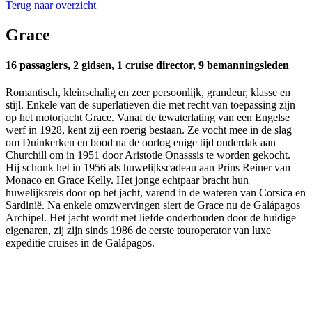
Terug naar overzicht
Grace
16 passagiers, 2 gidsen, 1 cruise director, 9 bemanningsleden
Romantisch, kleinschalig en zeer persoonlijk, grandeur, klasse en
stijl. Enkele van de superlatieven die met recht van toepassing zijn
op het motorjacht Grace. Vanaf de tewaterlating van een Engelse
werf in 1928, kent zij een roerig bestaan. Ze vocht mee in de slag
om Duinkerken en bood na de oorlog enige tijd onderdak aan
Churchill om in 1951 door Aristotle Onasssis te worden gekocht.
Hij schonk het in 1956 als huwelijkscadeau aan Prins Reiner van
Monaco en Grace Kelly. Het jonge echtpaar bracht hun
huwelijksreis door op het jacht, varend in de wateren van Corsica en
Sardinië. Na enkele omzwervingen siert de Grace nu de Galápagos
Archipel. Het jacht wordt met liefde onderhouden door de huidige
eigenaren, zij zijn sinds 1986 de eerste touroperator van luxe
expeditie cruises in de Galápagos.