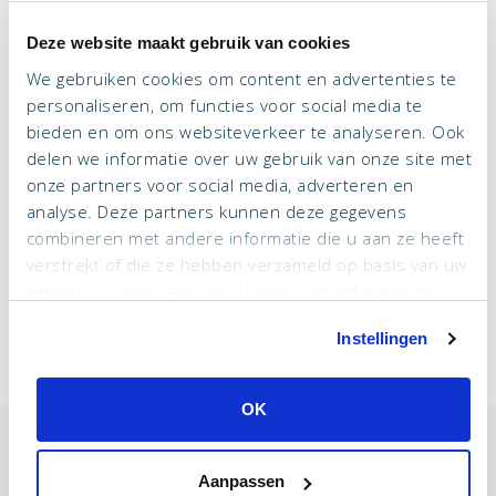
comfortabele lounge, waar de gids u ’s avonds alles zal
Deze website maakt gebruik van cookies
vertellen over de Galápagos eilanden en de avonturen die
We gebruiken cookies om content en advertenties te
u de volgende dag zult gaan beleven. De zes 2-
personaliseren, om functies voor social media te
persoonshutten en twee suites hebben allen een klein
bieden en om ons websiteverkeer te analyseren. Ook
balkonnetje, een eigen badkamer, een minibar en een
delen we informatie over uw gebruik van onze site met
onze partners voor social media, adverteren en
kleine tv. Tevens zijn de hutten voorzien van
analyse. Deze partners kunnen deze gegevens
airconditioning. De service op dit jacht is persoonlijk en
combineren met andere informatie die u aan ze heeft
zeer goed, het zal u aan niets ontbreken.
verstrekt of die ze hebben verzameld op basis van uw
gebruik van hun services. U gaat akkoord met onze
Terug naar overzicht
cookies als u onze website blijft gebruiken.
Instellingen
OK
Wilt u reizen met de Millennium? Neem
Aanpassen