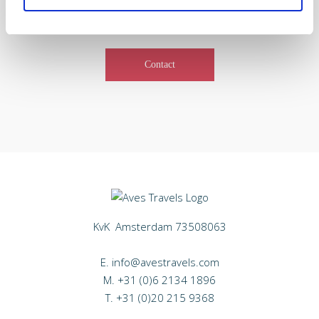
contact met ons op en wij maken uw
dromen waar.
Contact
KvK Amsterdam 73508063
E.
info@avestravels.com
M.
+31 (0)6 2134 1896
T.
+31 (0)20 215 9368