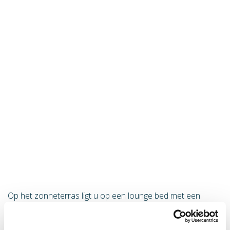
Op het zonneterras ligt u op een lounge bed met een
drankje terwijl de fregatvogels u vergezellen op uw reis.
Binnen vindt u naast het restaurant een bar en een