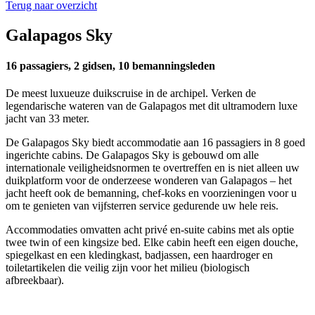
Terug naar overzicht
Galapagos Sky
16 passagiers, 2 gidsen, 10 bemanningsleden
De meest luxueuze duikscruise in de archipel. Verken de
legendarische wateren van de Galapagos met dit ultramodern luxe
jacht van 33 meter.
De Galapagos Sky biedt accommodatie aan 16 passagiers in 8 goed
ingerichte cabins. De Galapagos Sky is gebouwd om alle
internationale veiligheidsnormen te overtreffen en is niet alleen uw
duikplatform voor de onderzeese wonderen van Galapagos – het
jacht heeft ook de bemanning, chef-koks en voorzieningen voor u
om te genieten van vijfsterren service gedurende uw hele reis.
Accommodaties omvatten acht privé en-suite cabins met als optie
twee twin of een kingsize bed. Elke cabin heeft een eigen douche,
spiegelkast en een kledingkast, badjassen, een haardroger en
toiletartikelen die veilig zijn voor het milieu (biologisch
afbreekbaar).