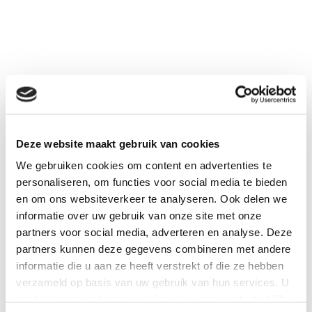
Deze website maakt gebruik van cookies
We gebruiken cookies om content en advertenties te
Het elegante schip is volledig voorzien van airconditioning en
personaliseren, om functies voor social media te bieden
beschikt over een ruime lounge met een audio- / video-
en om ons websiteverkeer te analyseren. Ook delen we
entertainmentcentrum en een aparte, fijne eetzaal waar
Ecuadoraanse en internationale gerechten worden geserveerd. Twee
informatie over uw gebruik van onze site met onze
duikmeesters en maximaal vier duiken per dag zorgen ervoor dat uw
partners voor social media, adverteren en analyse. Deze
reis voldoende onderwatertijd heeft om de magie van Galapagos te
partners kunnen deze gegevens combineren met andere
ontdekken.
informatie die u aan ze heeft verstrekt of die ze hebben
Wanneer u na het duiken terugkeert op het schip, wordt u
verzameld op basis van uw gebruik van hun services. U
verwelkomd met schone, warme handdoeken. De meerdere
gaat akkoord met onze cookies als u onze website blijft
duikplatforms zijn uitgerust met douches met zoet water en