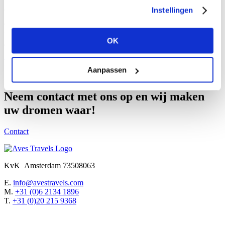
voldoende ruimte voor uw persoonlijke spullen. Duikuitrusting en
gebruiken.
camera’s zijn te huur en gratis Nitrox is beschikbaar.
Instellingen
Tijdens uw 8-daagse cruise kunt u verwachten 18 keer te duiken.
Beide routes zijn alleen voor ervaren duikers, u dient minimaal 60
OK
duiken hebben gelogd voordat u aan deze cruise deel kunt nemen.
Terug naar overzicht
Aanpassen
Wilt u reizen met de Galapagos Sky?
Neem contact met ons op en wij maken
uw dromen waar!
Contact
KvK Amsterdam 73508063
E.
info@avestravels.com
M.
+31 (0)6 2134 1896
T.
+31 (0)20 215 9368