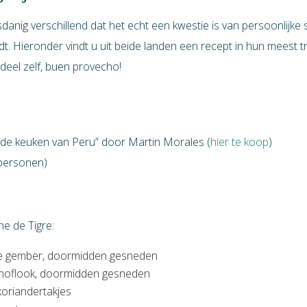
danig verschillend dat het echt een kwestie is van persoonlijk
ndt. Hieronder vindt u uit beide landen een recept in hun meest t
deel zelf, buen provecho!
– de keuken van Peru” door Martin Morales (
hier te koop
)
 personen)
e de Tigre:
se gember, doormidden gesneden
 knoflook, doormidden gesneden
koriandertakjes