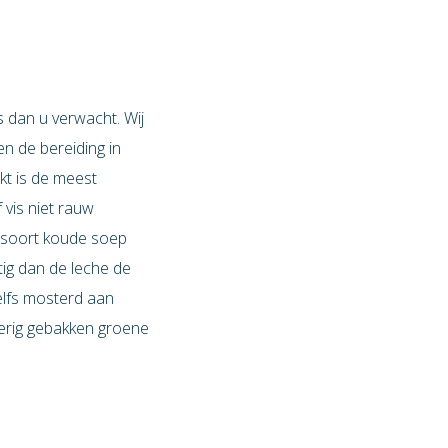
s dan u verwacht. Wij
n de bereiding in
kt is de meest
 vis niet rauw
n soort koude soep
tig dan de leche de
elfs mosterd aan
perig gebakken groene