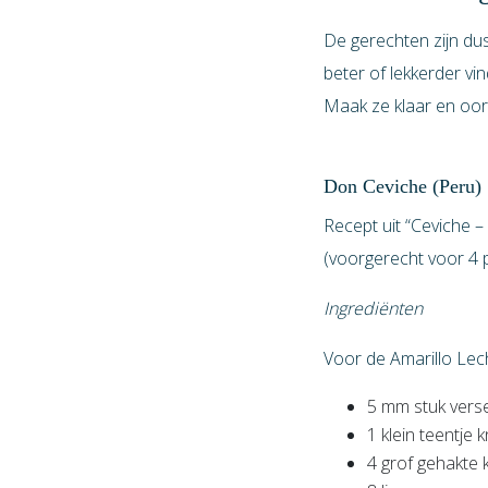
De gerechten zijn dus
beter of lekkerder vi
Maak ze klaar en oor
Don Ceviche (Peru)
Recept uit “Ceviche 
(voorgerecht voor 4
Ingrediënten
Voor de Amarillo Lech
5 mm stuk ver
1 klein teentje
4 grof gehakte 