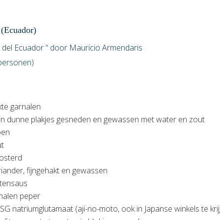
 (Ecuador)
a del Ecuador “ door Mauricio Armendaris
 personen)
kte garnalen
i in dunne plakjes gesneden en gewassen met water en zout
oen
ut
mosterd
riander, fijngehakt en gewassen
atensaus
emalen peper
SG natriumglutamaat (aji-no-moto, ook in Japanse winkels te kri