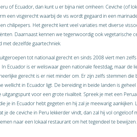
eru of Ecuador, dan kunt u er bijna niet omheen: Ceviche (of loka
m een visgerecht waarbij de vis wordt gegaard in een marinad
 en chilipepers. Het gerecht kent veel variaties met diverse vis
iënten. Daarnaast kennen we tegenwoordig ook vegetarische ce
d met dezelfde gaartechniek.
 uitgeroepen tot nationaal gerecht en sinds 2008 viert men zelfs 
 In Ecuador is er weliswaar geen nationale feestdag, maar de li
eerlijke gerecht is er niet minder om. Er zijn zelfs stemmen di
 wellicht in Ecuador ligt. De bereiding in beide landen is geheel
uitgangspunt voor een grote rivaliteit. Spreek je met een Peru
die je in Ecuador hebt gegeten en hij zal je meewarig aankijken. 
je de ceviche in Peru lekkerder vindt, dan zal hij vol ongeloof m
nemen naar een lokaal restaurant om het tegendeel te bewijzen.