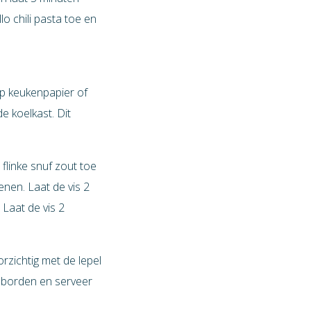
o chili pasta toe en
 op keukenpapier of
e koelkast. Dit
 flinke snuf zout toe
enen. Laat de vis 2
 Laat de vis 2
rzichtig met de lepel
e borden en serveer