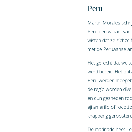
Peru
Martin Morales schrij
Peru een variant van 
wisten dat ze zichze
met de Peruaanse ama
Het gerecht dat we te
werd bereid. Het ont
Peru werden meegebrac
de regio worden dive
en dun gesneden rode
ají amarillo of rocot
knapperig geroosterd
De marinade heet Lec