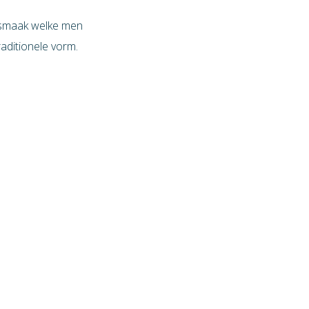
e smaak welke men
raditionele vorm.