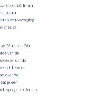
al Cebiche). In zijn
e van zuur
soorten en toevoeging
viches of
op 28 juni de ‘Día
efde van de
e beweren dat de
 verschillend en
aan over de
Laat je een
et zijn ogen rollen en