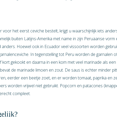
voor het eerst ceviche bestelt, krijgt u waarschijnlijk iets ander
melijk buiten Latijns-Amerika met name in zijn Peruaanse vorm e
 anders. Hoewel ook in Ecuador veel vissoorten worden gebrui
garnalenceviche. In tegenstelling tot Peru worden de garnalen of
f kort gekookt en daarna in een kom met veel marinade als ee
bevat de marinade limoen en zout. De saus is echter minder pit
uren, eerder een beetje zoet, en er worden tomaat, paprika en z
ers worden vrijwel niet gebruikt. Popcorn en patacones (knap
erecht compleet.
gelijk?