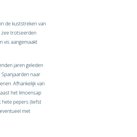
 in de kuststreken van
e zee trotseerden
en vis aangemaakt
zenden jaren geleden
de Spanjaarden naar
enen. Afhankelijk van
Naast het limoensap
hete pepers (liefst
, eventueel met