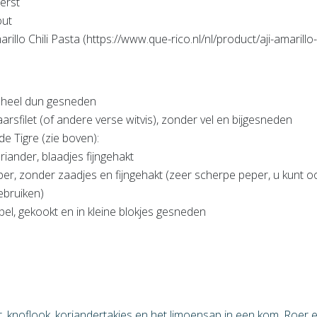
erst
out
rillo Chili Pasta (https://www.que-rico.nl/nl/product/aji-amarillo
, heel dun gesneden
rsfilet (of andere verse witvis), zonder vel en bijgesneden
de Tigre (zie boven):
riander, blaadjes fijngehakt
per, zonder zaadjes en fijngehakt (zeer scherpe peper, u kunt o
ebruiken)
el, gekookt en in kleine blokjes gesneden
 knoflook, koriandertakjes en het limoensap in een kom. Roer e