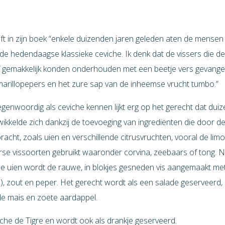
ft in zijn boek “enkele duizenden jaren geleden aten de mensen
de hedendaagse klassieke ceviche. Ik denk dat de vissers die d
lf gemakkelijk konden onderhouden met een beetje vers gevang
rillopepers en het zure sap van de inheemse vrucht tumbo.”
genwoordig als ceviche kennen lijkt erg op het gerecht dat dui
wikkelde zich dankzij de toevoeging van ingrediënten die door 
ht, zoals uien en verschillende citrusvruchten, vooral de limo
rse vissoorten gebruikt waaronder corvina, zeebaars of tong. 
 uien wordt de rauwe, in blokjes gesneden vis aangemaakt met 
to), zout en peper. Het gerecht wordt als een salade geserveerd
e mais en zoete aardappel.
he de Tigre en wordt ook als drankje geserveerd.