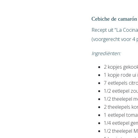
Cebiche de camarón
Recept uit “La Cocin
(voorgerecht voor 4
Ingrediënten:
2 kopjes gekoo
1 kopje rode u
7 eetlepels citr
1/2 eetlepel zo
1/2 theelepel 
2 theelepels ko
1 eetlepel tom
1/4 eetlepel g
1/2 theelepel M