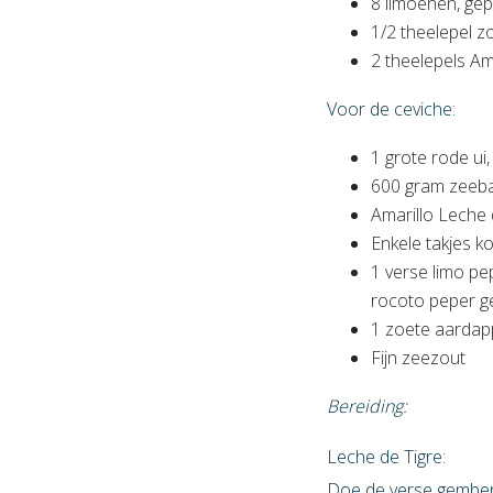
8 limoenen, gep
1/2 theelepel z
2 theelepels Ama
Voor de ceviche:
1 grote rode ui
600 gram zeebaa
Amarillo Leche 
Enkele takjes ko
1 verse limo pe
rocoto peper g
1 zoete aardapp
Fijn zeezout
Bereiding:
Leche de Tigre:
Doe de verse gember,