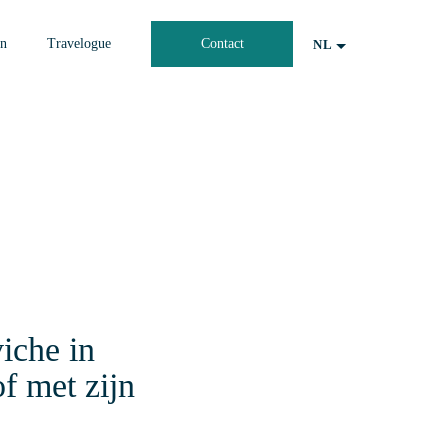
en
Travelogue
Contact
NL
iche in
of met zijn