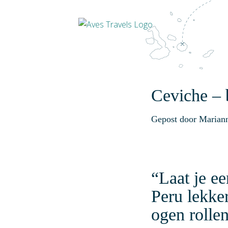
Ceviche – b
Gepost door Marian
“Laat je e
Peru lekker
ogen rolle