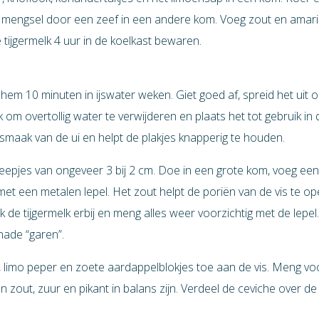
 mengsel door een zeef in een andere kom. Voeg zout en amarill
tijgermelk 4 uur in de koelkast bewaren.
t hem 10 minuten in ijswater weken. Giet goed af, spreid het uit
m overtollig water te verwijderen en plaats het tot gebruik in d
smaak van de ui en helpt de plakjes knapperig te houden.
e reepjes van ongeveer 3 bij 2 cm. Doe in een grote kom, voeg een
et een metalen lepel. Het zout helpt de poriën van de vis te op
 de tijgermelk erbij en meng alles weer voorzichtig met de lepel.
nade “garen”.
, limo peper en zoete aardappelblokjes toe aan de vis. Meng voo
 zout, zuur en pikant in balans zijn. Verdeel de ceviche over d