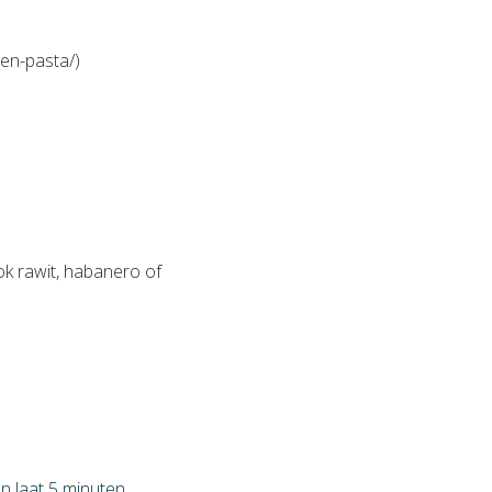
-en-pasta/)
ok rawit, habanero of
n laat 5 minuten