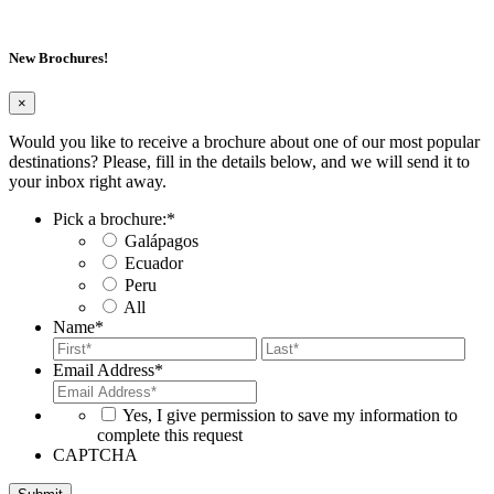
New Brochures!
×
Would you like to receive a brochure about one of our most popular
destinations? Please, fill in the details below, and we will send it to
your inbox right away.
Pick a brochure:
*
Galápagos
Ecuador
Peru
All
Name
*
First
Last
Email Address
*
*
Yes, I give permission to save my information to
complete this request
CAPTCHA