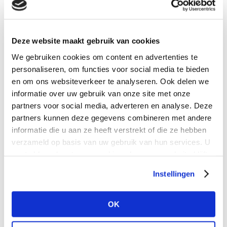
Deze website maakt gebruik van cookies
We gebruiken cookies om content en advertenties te
personaliseren, om functies voor social media te bieden
en om ons websiteverkeer te analyseren. Ook delen we
informatie over uw gebruik van onze site met onze
First Name
*
partners voor social media, adverteren en analyse. Deze
Last Name
*
partners kunnen deze gegevens combineren met andere
informatie die u aan ze heeft verstrekt of die ze hebben
Email
verzameld op basis van uw gebruik van hun services. U
Phone number
*
gaat akkoord met onze cookies als u onze website blijft
gebruiken.
Select your destination
*
Instellingen
OK
*
I hereby give consent to Aves Travels to hold my personal
data in accordance with the EU GDPR legislation.