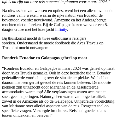
tijd is nu rijp om onze reis concreet te plannen voor maart 2024.”
Na uitwisselen van wensen en opties, werd het een allesomvattende
rondreis van 3 weken, waarin de rijke natuur van Ecuador de
boventoon voerde: nevelwoud, Amazone en het Andesgebergte
mochten niet ontbreken. Bij de Galápagos kozen we voor een 8-
daagse cruise met het luxe jacht
Infinity
.
Bij thuiskomst mocht ik twee enthousiaste reizigers
spreken. Onderstaand de mooie feedback die Aves Travels op
Trustpilot mocht ontvangen:
Rondreis Ecuador en Galapagos geheel op maat
“Rondreis Ecuador en Galapagos in maart 2024 was geheel op maat
door Aves Travels gemaakt. Ook in deze hectische tijd in Ecuador
gedetailleerde voorlichting over de situatie ter plekke. We hebben
daarom met een gerust gevoel de reis kunnen beleven. De mooiste
plekken zijn uitgezocht door Marianne en de geselecteerde
accomodaties waren top! Alle verplaatsingen waren accuraat en
snel, geen haperingen. Natuurgidsen waren van hoge kwaliteit,
zowel in de Amazone als op de Galapagos. Uitgebreide voorlichting
van Marianne over allerlei aspecten van de reis. Reageert snel op
specifieke vragen. Verzorgde brochures. Reis had goede balans
tussen ontdekken en beleven!”