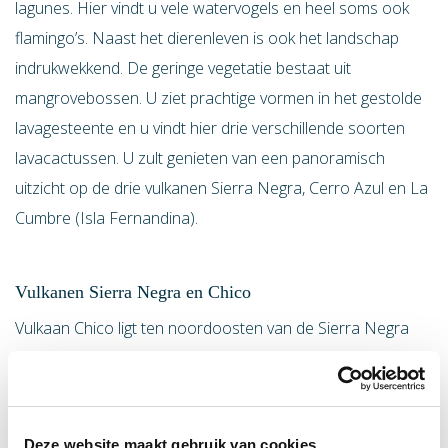
lagunes. Hier vindt u vele watervogels en heel soms ook
flamingo’s. Naast het dierenleven is ook het landschap
indrukwekkend. De geringe vegetatie bestaat uit
mangrovebossen. U ziet prachtige vormen in het gestolde
lavagesteente en u vindt hier drie verschillende soorten
lavacactussen. U zult genieten van een panoramisch
uitzicht op de drie vulkanen Sierra Negra, Cerro Azul en La
Cumbre (Isla Fernandina).
Vulkanen Sierra Negra en Chico
Vulkaan Chico ligt ten noordoosten van de Sierra Negra
vulkaan met een hoogte van ongeveer 860 m. Deze
vulkaan kwam in november 1979 voor het laatst tot
uitbarsting. Vaak heeft u bij een bezoek aan deze vulkaan
Deze website maakt gebruik van cookies