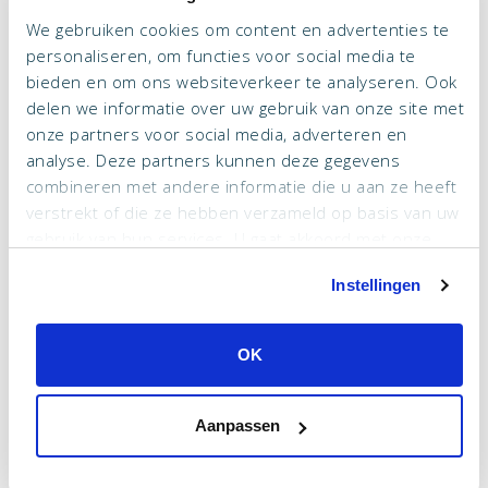
We gebruiken cookies om content en advertenties te
personaliseren, om functies voor social media te
bieden en om ons websiteverkeer te analyseren. Ook
delen we informatie over uw gebruik van onze site met
onze partners voor social media, adverteren en
analyse. Deze partners kunnen deze gegevens
combineren met andere informatie die u aan ze heeft
verstrekt of die ze hebben verzameld op basis van uw
gebruik van hun services. U gaat akkoord met onze
cookies als u onze website blijft gebruiken.
Instellingen
De lodge beschikt over haar eigen jacht waarmee u
excursies maakt naar onbewoonde eilanden in de
OK
omgeving. Zo heeft u, net als bij een expeditie cruise, de
mogelijkheid om de serene natuur van Galápagos te
Aanpassen
ontdekken terwijl u verblijft in absolute luxe. The best of
both worlds!