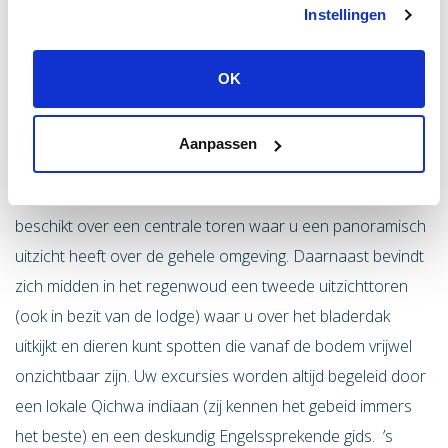
Instellingen
OK
Onder begeleiding van een ervaren gids biedt Napo in
Aanpassen
kleine groepjes kano- en wandeltochten en laat u
kennismaken met de Qichwa Añangu indianen. De lodge
beschikt over een centrale toren waar u een panoramisch
uitzicht heeft over de gehele omgeving. Daarnaast bevindt
zich midden in het regenwoud een tweede uitzichttoren
(ook in bezit van de lodge) waar u over het bladerdak
uitkijkt en dieren kunt spotten die vanaf de bodem vrijwel
onzichtbaar zijn. Uw excursies worden altijd begeleid door
een lokale Qichwa indiaan (zij kennen het gebeid immers
het beste) en een deskundig Engelssprekende gids. ’s